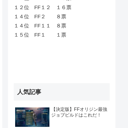
１２位 FF１２ １６票
１４位 FF２ ８票
１４位 FF１１ ８票
１５位 FF１ １票
人気記事
【決定版】FFオリジン最強
ジョブビルドはこれだ！