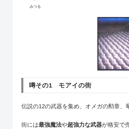
みつる
噂その1 モアイの街
伝説の12の武器を集め、オメガの勲章、
街には
最強魔法
や
超強力な武器
が格安で