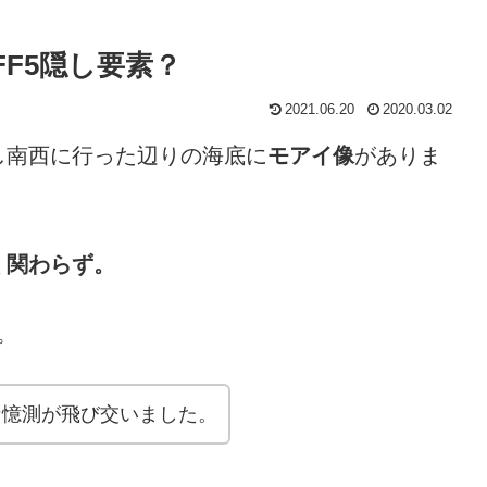
FF5隠し要素？
2021.06.20
2020.03.02
し南西に行った辺りの海底に
モアイ像
がありま
く関わらず。
。
な憶測が飛び交いました。