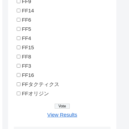
FF9
FF14
FF6
FF5
FF4
FF15
FF8
FF3
FF16
FFタクティクス
FFオリジン
View Results