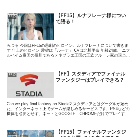
能後の 8秒...
【FF15】ルナフレーナ様につい
FF15
て語る！
みつる 今回はFF15の悲劇のヒロイン、ルナフレーナについて書きま
す 年上のヒロイン 愛称は「ルーナ」 CVは北川里奈 年齢24歳。 ニフ
ルハイム帝国の属州であるテネブラエ王国の王族フルーレ家の現当主
で、神...
【FF】スタディアでファイナル
FF15
ファンタジーはプレイできる？
Can we play final fantasy on Stadia? スタディアとはグーグルが始め
た、インターネット上でゲームが楽しめるサービスです。PS4などの
機体を必要とせず、ネットとGOOGLE CHROMEだけでプレイす...
【FF15】ファイナルファンタジ
FF15