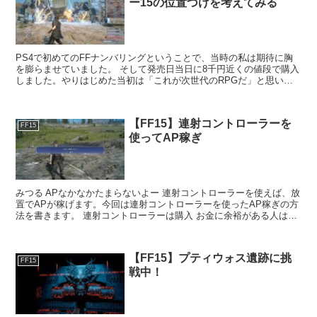
ー15の位置づけを考えてみる
PS4で初めてのFFナンバリングということで、当時の私は期待に胸
を膨らませていました。 そして発売日当日に8千円近くの値段で購入
しました。やりはじめた当初は「これが次世代のRPGだ」と思いな
がら楽しく遊んでいました。 ...
【FF15】連射コントローラーを
FF15
使ってAP稼ぎ
みつる APなかなかたまらないよー 連射コントローラーを使えば、放
置でAPが稼げます。今回は連射コントローラーを使ったAP稼ぎの方
法を書きます。 連射コントローラーは購入 お金に余裕がある人は思
い切って買ってみましょう...
【FF15】プティウォス遺跡に挑
FF15
戦中！