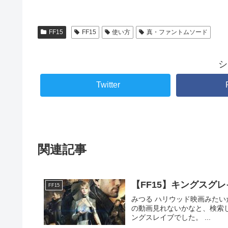
FF15
FF15
使い方
真・ファントムソード
シ
Twitter
関連記事
【FF15】キングスグ
FF15
みつる ハリウッド映画みたいだった 最近U-NEXTに加入したのですが、結構ハ
の動画見れないかなと、検索したところ… あまりヒットせず 唯一見
ングスレイブでした。 ...