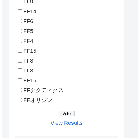
FF9
FF14
FF6
FF5
FF4
FF15
FF8
FF3
FF16
FFタクティクス
FFオリジン
View Results