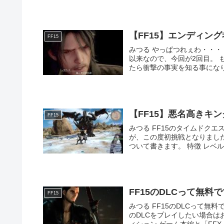
【FF15】エンディン
FF15
みつる やっぱつれぇわ・・・ 久しぶりにFF15のエンディングを見ました。初めてクリアした
以来なので、今回が2回目。 もうストーリーとか覚えてないので、ウィキペディアで復習してい
【FF15】悪名高きキ
FF15
みつる FF15のタイムドクエストに挑戦しました タイ
が、この度初挑戦となりまし
ついて書きます
FF15のDLCって無料
FF15
みつる FF15のDLCって無料でできるの？ DLCは無料ではありま
のDLCをプレイしたい場合はお金を上納しましょう…