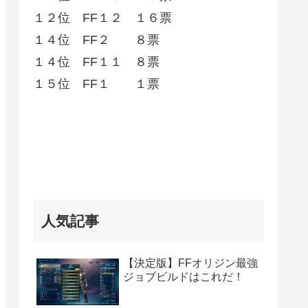
１２位 FF１２ １６票
１４位 FF２ ８票
１４位 FF１１ ８票
１５位 FF１ １票
人気記事
【決定版】FFオリジン最強
ジョブビルドはこれだ！