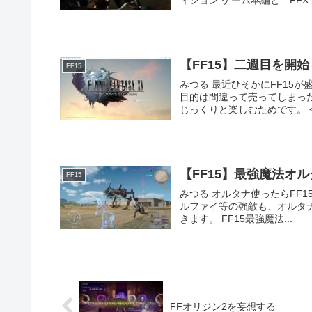
ィション ゲーム本編と「FFX..
【FF15】二週目を開
FF15
みつる 最近ひそかにFF15が盛り上がって
目的は間違って売ってしまっ
【FF15】最強魔法オ
FF15
みつる オルタナ使ったらFF15がヌルゲーと化
ルファイ等の強敵も、オルタ
きます。 FF15最強魔法...
FFオリジン2を妄想する