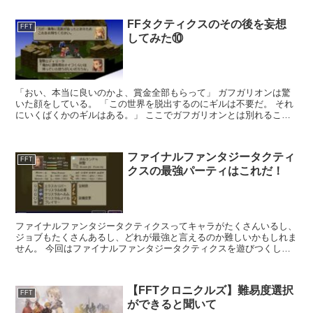
FFタクティクスのその後を妄想
FFT
してみた⑩
「おい、本当に良いのかよ、賞金全部もらって」 ガフガリオンは驚
いた顔をしている。 「この世界を脱出するのにギルは不要だ。 それ
にいくばくかのギルはある。」 ここでガフガリオンとは別れること
になった。 ...
ファイナルファンタジータクティ
FFT
クスの最強パーティはこれだ！
ファイナルファンタジータクティクスってキャラがたくさんいるし、
ジョブもたくさんあるし、どれが最強と言えるのか難しいかもしれま
せん。 今回はファイナルファンタジータクティクスを遊びつくした
私が、最強パーティを自信持ってお伝えします。 ...
【FFTクロニクルズ】難易度選択
FFT
ができると聞いて