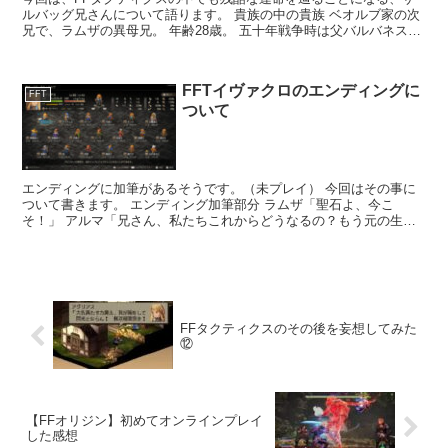
ルバッグ兄さんについて語ります。 貴族の中の貴族 ベオルブ家の次
兄で、ラムザの異母兄。 年齢28歳。 五十年戦争時は父バルバネスと
共に活躍し、聖...
FFTイヴァクロのエンディングに
FFT
ついて
エンディングに加筆があるそうです。（未プレイ） 今回はその事に
ついて書きます。 エンディング加筆部分 ラムザ「聖石よ、今こ
そ！」 アルマ「兄さん、私たちこれからどうなるの？もう元の生活
には戻れないよね」 ラム...
FFタクティクスのその後を妄想してみた
⑫
【FFオリジン】初めてオンラインプレイ
した感想