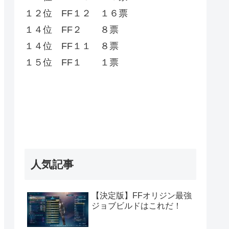
１２位 FF１２ １６票
１４位 FF２ ８票
１４位 FF１１ ８票
１５位 FF１ １票
人気記事
【決定版】FFオリジン最強
ジョブビルドはこれだ！