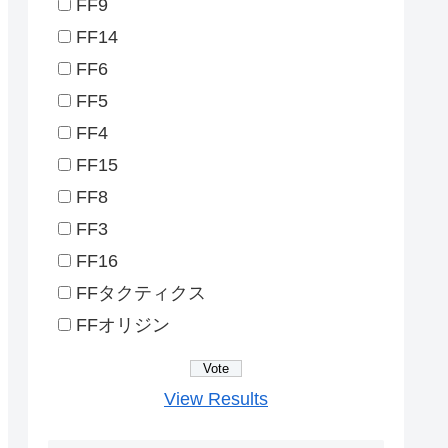
FF9
FF14
FF6
FF5
FF4
FF15
FF8
FF3
FF16
FFタクティクス
FFオリジン
View Results