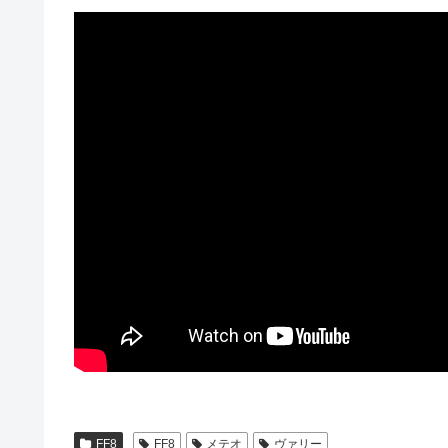
FF8
FF8
メテオ
ヴァリー