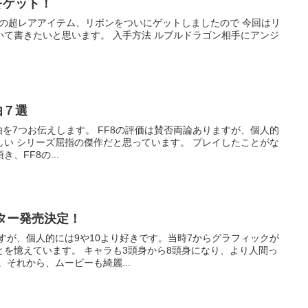
をゲット！
す。 入手方法 ルブルドラゴン相手にアンジ
由７選
FF8の評価は賛否両論ありますが、個人的
したことがな
、FF8の...
スター発売決定！
すが、個人的には9や10より好きです。当時7からグラフィックが
も3頭身から8頭身になり、より人間っ
。それから、ムービーも綺麗...