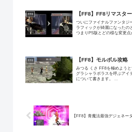
【FF8】FF8リマス
FF8
ついにファイナルファンタジー8の
ラフィックが綺麗になったの
【FF8】モルボル攻略
FF8
みつる くさ FF8を極めようとすると、ぶち当たるのがモルボル モルボルを倒すと、武器素材や
グラシャラボラスを呼ぶアイテム 「モルボルの触手」を入手できます。 今回はモ
について書きます。 ...
【FF8】青魔法最強デジェネー