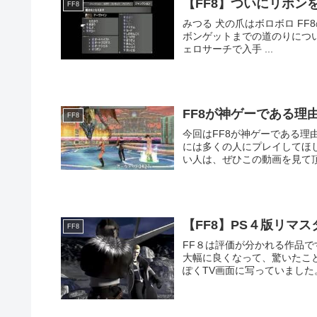
【FF8】ついにリボン
FF8
みつる 犬の爪はボロボロ FF8の超レアアイテム、リボンをついにゲットしましたので 今回はリ
ボンゲットまでの道のりについて書きたいと思いま
ェロサーチで入手 ...
FF8が神ゲーである理
FF8
今回はFF8が神ゲーである理由を7つお伝えします。 
には多くの人にプレイしてほしい シリーズ屈指の傑作だと思っています。 プレイ
い人は、ぜひこの動画を見て頂き
【FF8】PS４版リマ
FF8
FF８は評価が分かれる作品で
大幅に良くなって、驚いたことを憶えています。 キャラ
ぽくTV画面に写っていました