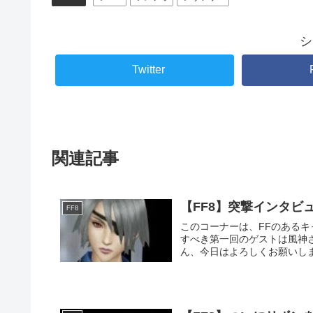
シ
Twitter
関連記事
【FF8】突撃インタビ
FF8
このコーナーは、FFのあるキ
すべき第一回のゲストは風神さんです！888～ みつる イン