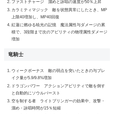
ファストチャージ 溜めと詠唱の速度が50％上昇
カラミティマジック 敵を状態異常にしたとき、MP
上限40増加し、MP40回復
紅蓮に燃ゆる暁光の記憶 魔法属性与ダメージの累
積で、3段階まで次のアビリティの物理属性ダメージ
増加
竜騎士
ウィークボーナス 敵の弱点を突いたときの与ブレ
イク量が5.9/9.8%増加
ドラゴンパワー アクションアビリティで敵を倒す
と自動的にソウルバースト
空を制する者 ライトブリンガーの効果中、攻撃・
溜め・詠唱時間が15％短縮