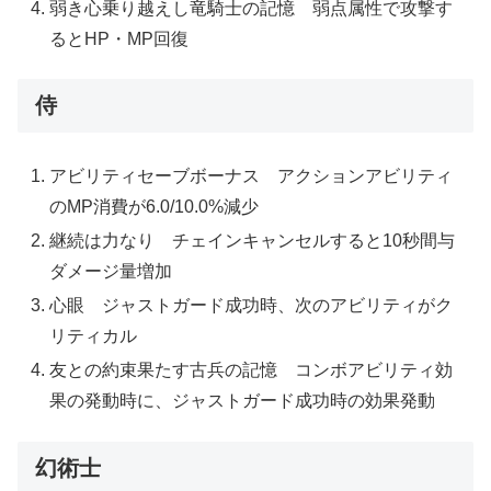
弱き心乗り越えし竜騎士の記憶 弱点属性で攻撃す
るとHP・MP回復
侍
アビリティセーブボーナス アクションアビリティ
のMP消費が6.0/10.0%減少
継続は力なり チェインキャンセルすると10秒間与
ダメージ量増加
心眼 ジャストガード成功時、次のアビリティがク
リティカル
友との約束果たす古兵の記憶 コンボアビリティ効
果の発動時に、ジャストガード成功時の効果発動
幻術士