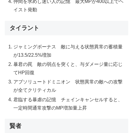
仲間を求めし迷い人の記憶 最大MPが400以上でヘ
イスト発動
タイラント
ジャミングボーナス 敵に与える状態異常の蓄積量
が13.5/22.5%増加
暴君の罠 敵の弱点を突くと、与ダメージ量に応じ
てHP回復
アブソリュートドミニオン 状態異常の敵への攻撃
が全てクリティカル
君臨する暴虐の記憶 チェインキャンセルすると、
一定時間通常攻撃のMP増加量上昇
賢者