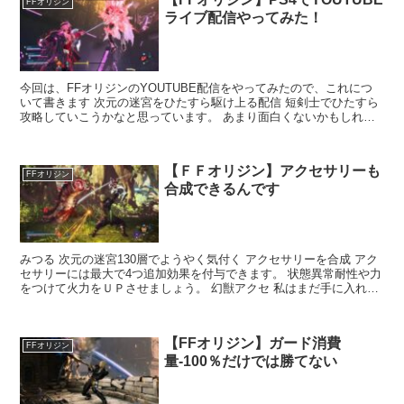
FFオリジン
ライブ配信やってみた！
今回は、FFオリジンのYOUTUBE配信をやってみたので、これにつ
いて書きます 次元の迷宮をひたすら駆け上る配信 短剣士でひたすら
攻略していこうかなと思っています。 あまり面白くないかもしれま
せんが、とりあえず実験的にや...
【ＦＦオリジン】アクセサリーも
FFオリジン
合成できるんです
みつる 次元の迷宮130層でようやく気付く アクセサリーを合成 アク
セサリーには最大で4つ追加効果を付与できます。 状態異常耐性や力
をつけて火力をＵＰさせましょう。 幻獣アクセ 私はまだ手に入れて
い...
【FFオリジン】ガード消費
FFオリジン
量-100％だけでは勝てない