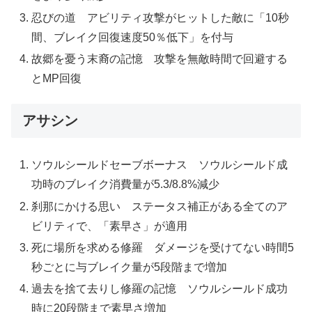
忍びの道 アビリティ攻撃がヒットした敵に「10秒
間、ブレイク回復速度50％低下」を付与
故郷を憂う末裔の記憶 攻撃を無敵時間で回避する
とMP回復
アサシン
ソウルシールドセーブボーナス ソウルシールド成
功時のブレイク消費量が5.3/8.8%減少
刹那にかける思い ステータス補正がある全てのア
ビリティで、「素早さ」が適用
死に場所を求める修羅 ダメージを受けてない時間5
秒ごとに与ブレイク量が5段階まで増加
過去を捨て去りし修羅の記憶 ソウルシールド成功
時に20段階まで素早さ増加