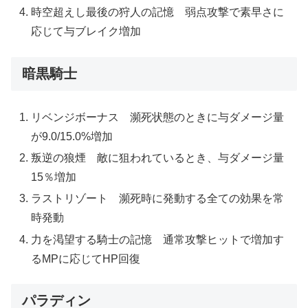
時空超えし最後の狩人の記憶 弱点攻撃で素早さに
応じて与ブレイク増加
暗黒騎士
リベンジボーナス 瀕死状態のときに与ダメージ量
が9.0/15.0%増加
叛逆の狼煙 敵に狙われているとき、与ダメージ量
15％増加
ラストリゾート 瀕死時に発動する全ての効果を常
時発動
力を渇望する騎士の記憶 通常攻撃ヒットで増加す
るMPに応じてHP回復
パラディン