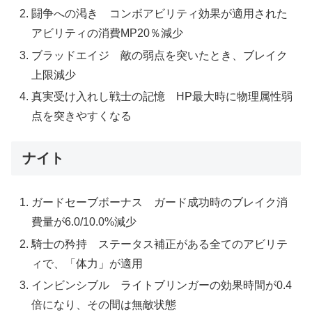
闘争への渇き コンボアビリティ効果が適用された
アビリティの消費MP20％減少
ブラッドエイジ 敵の弱点を突いたとき、ブレイク
上限減少
真実受け入れし戦士の記憶 HP最大時に物理属性弱
点を突きやすくなる
ナイト
ガードセーブボーナス ガード成功時のブレイク消
費量が6.0/10.0%減少
騎士の矜持 ステータス補正がある全てのアビリテ
ィで、「体力」が適用
インビンシブル ライトブリンガーの効果時間が0.4
倍になり、その間は無敵状態