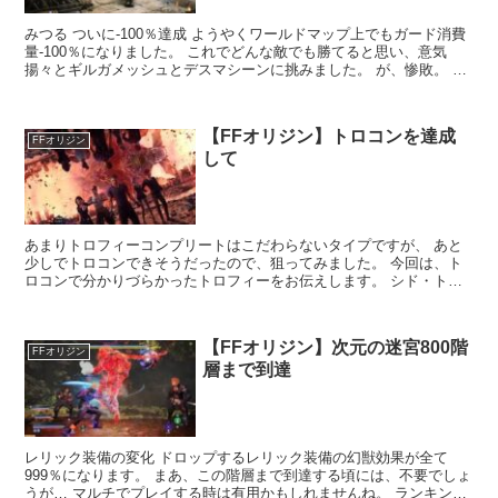
みつる ついに-100％達成 ようやくワールドマップ上でもガード消費
量-100％になりました。 これでどんな敵でも勝てると思い、意気
揚々とギルガメッシュとデスマシーンに挑みました。 が、惨敗。 今
回はこの件につい...
【FFオリジン】トロコンを達成
FFオリジン
して
あまりトロフィーコンプリートはこだわらないタイプですが、 あと
少しでトロコンできそうだったので、狙ってみました。 今回は、ト
ロコンで分かりづらかったトロフィーをお伝えします。 シド・トン
ベリ 隠しトロフィー ...
【FFオリジン】次元の迷宮800階
FFオリジン
層まで到達
レリック装備の変化 ドロップするレリック装備の幻獣効果が全て
999％になります。 まあ、この階層まで到達する頃には、不要でしょ
うが… マルチでプレイする時は有用かもしれませんね。 ランキング