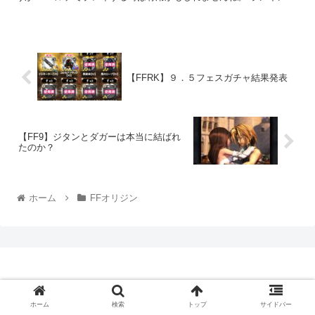
79位 私の現在の...
【FFRK】９．５フェスガチャ結果発表
【FF9】ジタンとダガーは本当に結ばれ
たのか？
ホーム
FFオリジン
ファイナルファンタジーは面白い！
ホーム
検索
トップ
サイドバー
© 2019 ファイナルファンタジーは面白い！.