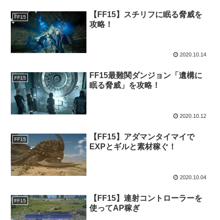
【FF15】スチリフに眠る脅威を
FF15
攻略！
2020.10.14
FF15最難関ダンジョン「遺構に
FF15
眠る脅威」を攻略！
2020.10.12
【FF15】アダマンタイマイで
FF15
EXPとギルと素材稼ぐ！
2020.10.04
【FF15】連射コントローラーを
FF15
使ってAP稼ぎ