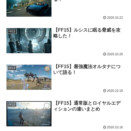
2020.10.22
【FF15】ルシスに眠る脅威を攻
FF15
略した！
2020.10.20
【FF15】最強魔法オルタナにつ
FF15
いて語る！
2020.10.18
【FF15】通常版とロイヤルエデ
FF15
ィションの違いまとめ
2020.10.16