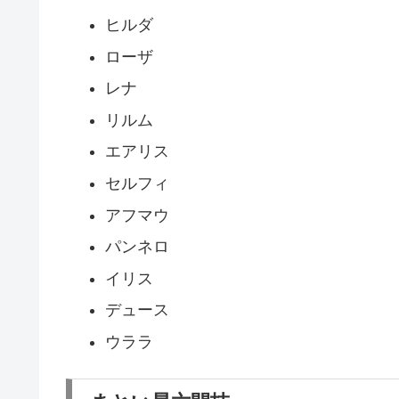
ヒルダ
ローザ
レナ
リルム
エアリス
セルフィ
アフマウ
パンネロ
イリス
デュース
ウララ