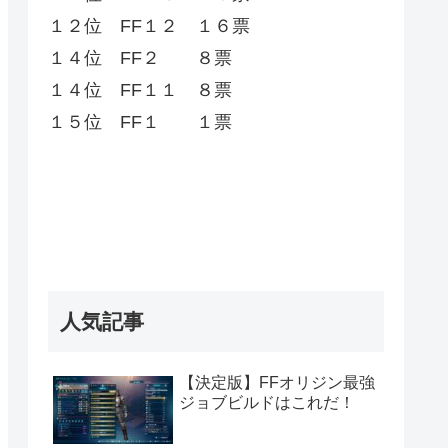
１２位 FF１２ １６票
１４位 FF２ ８票
１４位 FF１１ ８票
１５位 FF１ １票
人気記事
【決定版】FFオリジン最強
ジョブビルドはこれだ！