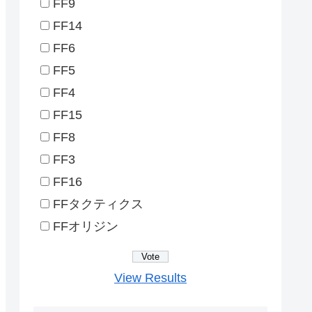
FF9
FF14
FF6
FF5
FF4
FF15
FF8
FF3
FF16
FFタクティクス
FFオリジン
View Results