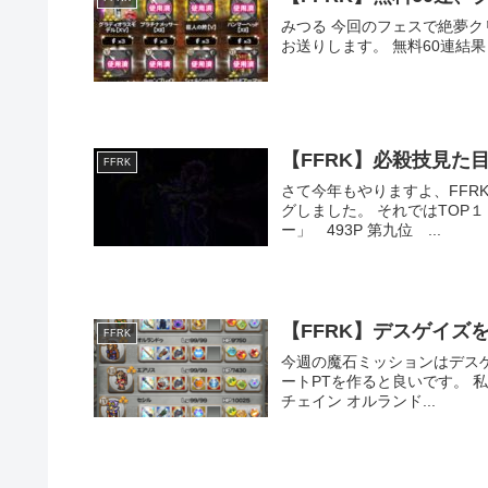
みつる 今回のフェスで絶夢クリアするぞ！ 今回はFFRKのグロ
【FFRK】必殺技見た目
FFRK
さて今年もやりますよ、FFRK必殺技見た目ランキ
グしました。 それではTOP１０をどうぞ！ 第十位 エース 究極神技「究極タワーレーザ
ー」 493P 第九位 ...
【FFRK】デスゲイズ
FFRK
今週の魔石ミッションはデスゲイズでした。 デスゲイズは回
ートPTを作ると良いです。 私のオートPT アグリアス・・・覚醒 弱体超絶 ギルバート・・・
チェイン オルランド...