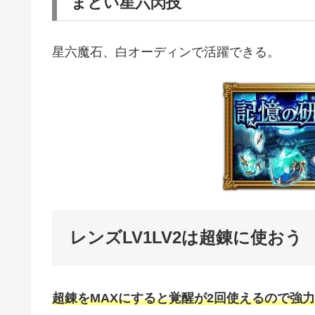
まとい星六閃技
星六魔石、白オーディンで活躍できる。
レンズLV1LV2は超錬に使おう
超錬をMAXにすると覚醒が2回使えるので強