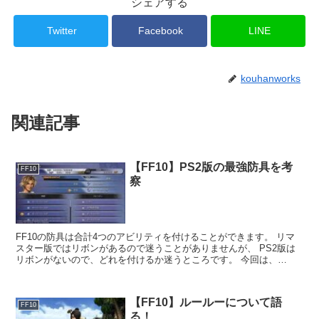
シェアする
Twitter
Facebook
LINE
kouhanworks
関連記事
【FF10】PS2版の最強防具を考
FF10
察
FF10の防具は合計4つのアビリティを付けることができます。 リマ
スター版ではリボンがあるので迷うことがありませんが、 PS2版は
リボンがないので、どれを付けるか迷うところです。 今回は、
FF10（PS2版）の最強防具を...
【FF10】ルールーについて語
FF10
る！