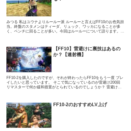
みつる 私はユウナよりルールー派 ルールーと言えばFF10のお色気担
当。終盤のスタメンはティーダ、リュック、ワッカになることが多
く、ベンチに回ることが多い。今回はルールーについて語ります。
概要 ワッカの弟、チャップの...
【FF10】雷避けに裏技はあるの
FF10
か？【連射機】
FF10-2を購入したのですが、それが終わったらFF10をもう一度 プレ
イしたいと思っています。 そこで気になっているのが雷避け200回
リマスターで何か緩和措置がとられているのでしょうか？ 雷避けの
コツ ...
FF10-2のおすすめLV上げ
FF10