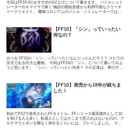
今回はFF10-2のおすすめのLV上げについて書きます。 バトルシュミ
レーターのキマイラで稼ぐ 物語の開始直後から利用可能なクリーチ
ャークリエイト。 魔物コロシアムのバトル・シミュレーターではぐ
れキマイラと戦います。 ...
【FF10】「シン」っていったい
FF10
何なの？
みつる FF10の「シン」っていったいなんだったんだろう？ スピラの
災厄である巨大な魔物。 今回はFF10の「シン」について書いてみよ
うと思います。 「シン」っていったい何者？ その正体は、夢のザナ
ルカン...
【FF10】発売から18年が経ちま
FF10
した！
初めてPS2で発売されたFFタイトル。FFシリーズ最高傑作として10
を挙げる人も多い。私個人としてはそこまで思入れはないものの、ア
ルテマウェポンを難なく倒せるくらいには、プレイしました。 それ
ではFF10について語っていきま...