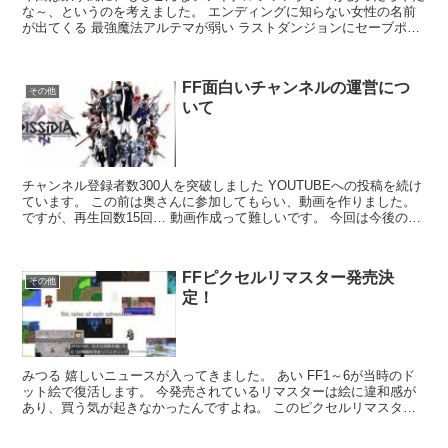
な～、というのを考えました。 エンディングに知らない女性の名前
が出てくる 最強魔法アルテマが弱い ラストダンジョンにセーブポイ
ントがない ...
FF面白いチャンネルの運営につ
その他
いて
チャンネル登録者数300人を突破しました YOUTUBEへの投稿を続け
ています。 この前は奥さんに参加してもらい、動画を作りました。
ですが、再生回数15回… 動画作成って難しいです。 今回は今後のチ
ャンネル...
FFピクセルリマスター発売決
その他
定！
みつる 嬉しいニュースが入ってきました。 あい FF1～6が当時のド
ット絵で復活します。 今発売されているリマスターは絵に違和感が
あり、買う気が起きなかったんですよね。 このピクセルリマスター
は買います。 少な...