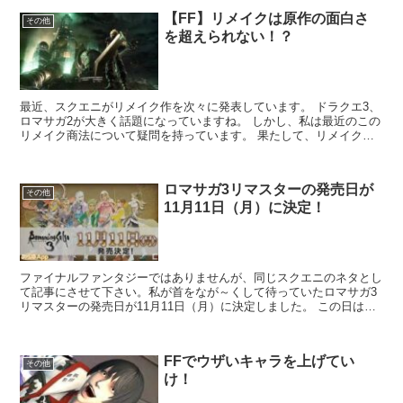
【FF】リメイクは原作の面白さ
その他
を超えられない！？
最近、スクエニがリメイク作を次々に発表しています。 ドラクエ3、
ロマサガ2が大きく話題になっていますね。 しかし、私は最近のこの
リメイク商法について疑問を持っています。 果たして、リメイクは
原作を超えられるのだろうか？ ...
ロマサガ3リマスターの発売日が
その他
11月11日（月）に決定！
ファイナルファンタジーではありませんが、同じスクエニのネタとし
て記事にさせて下さい。私が首をなが～くして待っていたロマサガ3
リマスターの発売日が11月11日（月）に決定しました。 この日はス
ーファミで発売された日と同じなんで...
FFでウザいキャラを上げてい
その他
け！